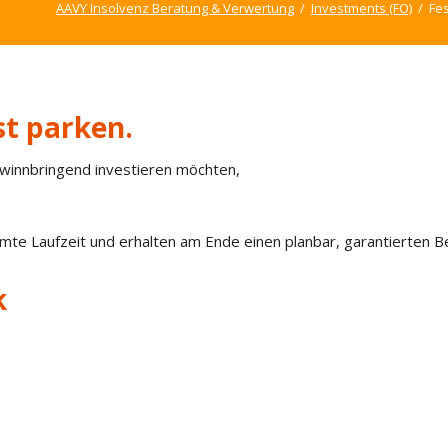
AAVY Insolvenz Beratung & Verwertung
Investments (FO)
Fes
st parken.
winnbringend investieren möchten,
amte Laufzeit und erhalten am Ende einen planbar, garantierten B
k