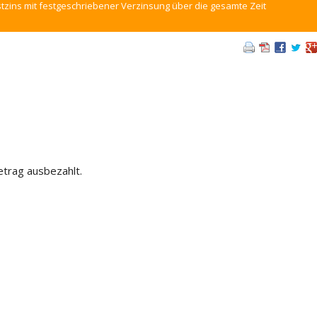
tzins mit festgeschriebener Verzinsung über die gesamte Zeit
etrag ausbezahlt.