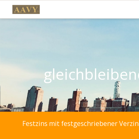
gleichbleiben
gleichbleiben
Festzins mit festgeschriebener Verzi