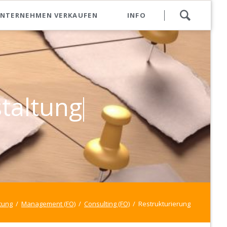
Navigation
NTERNEHMEN VERKAUFEN
INFO
überspringen
obile aus Insolvenzverwertung
nhänger aus Insolvenzverwertung
von Strukturen &
altung vo
schinen aus Insolvenzverwertung
eug & Maschinen aus Insolvenzverwertung
is.
ürotechnik aus Insolvenzverwertung
ltsgeräte aus Insolvenzverwertung
der & Freizeitartikel aus Insolvenzverwertung
lien aus Insolvenzverwertung
tung
Management (FO)
Consulting (FO)
Restrukturierung